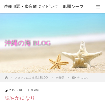
沖縄那覇・慶良間ダイビング 那覇シーマ
リン
沖縄の海 BLOG
ホーム
スタッフによる潜水BLOG
未分類
穏やかになり
2025.07.31
未分類
穏やかになり