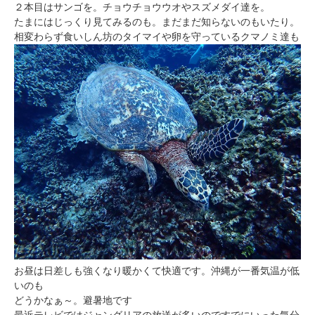
２本目はサンゴを。チョウチョウウオやスズメダイ達を。
たまにはじっくり見てみるのも。まだまだ知らないのもいたり。
相変わらず食いしん坊のタイマイや卵を守っているクマノミ達も
お昼は日差しも強くなり暖かくて快適です。沖縄が一番気温が低
いのも
どうかなぁ～。避暑地です