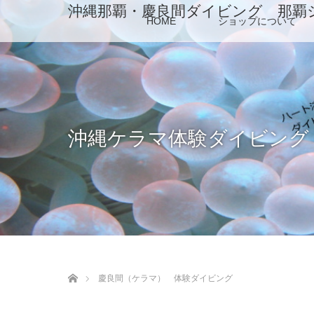
沖縄那覇・慶良間ダイビング 那覇
HOME
ショップについて
沖縄ケラマ体験ダイビング
ホーム
慶良間（ケラマ） 体験ダイビング