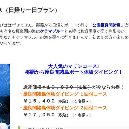
ス（日帰り一日プラン）
びははずせません。那覇から日帰りボートで行く
「公園慶良間諸島」
当
も有名な慶良間の海は
ケラマブルー
とも呼ばれ透明度が高く魚影凄い。
あなたもケラマブルーの海を覗きに行きませんか。初めての方が楽しめ
やってます。
大人気のマリンコース♪
那覇から慶良間諸島ボート体験ダイビング！
通常価格
￥１９，８００（１回）
が今ならお得！
・慶良間諸島体験ダイビング １回付コース
￥１５，４００
（税込）（１名様～）

・慶良間諸島体験ダイビング ２回付コース
￥１７，０５０
（税込）（１名様～）