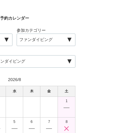
予約カレンダー
参加カテゴリー
2026/8
水
木
金
土
日
月
1
￥
5
6
7
8
6
7