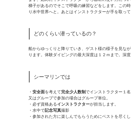
梯子があるのでそこで呼吸の練習などをします。この時
り水中世界へと。あとはインストラクターが手を取って
どのくらい潜っているの？
船からゆっくりと降りていき、ゲスト様の様子を見なが
ります。体験ダイビングの最大深度は１２ｍまで。深度
シーマリンでは
・
安全面
を考えて
完全少人数制
でインストラクター１名
又はグループで参加の場合はグループ単位。
・必ず資格ある
インストラクター
が担当します。
・水中で
記念写真
撮影
・参加された方に楽しんでもらうためにベストを尽くし