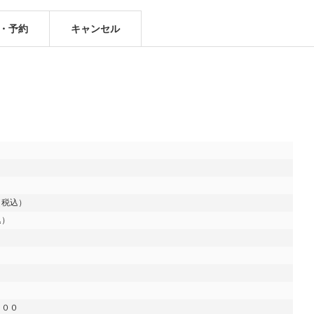
・予約
キャンセル
税込）

５００