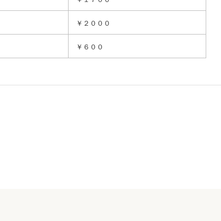
￥２０００
￥６００