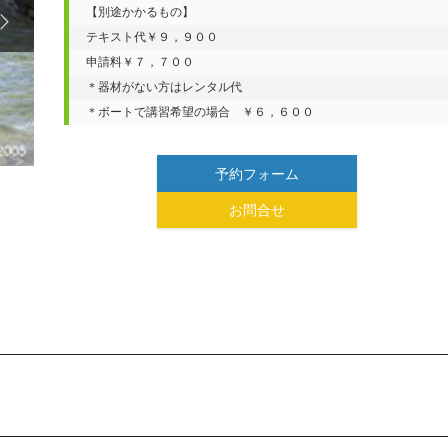
【別途かかるもの】


テキスト代￥９，９００

申請料￥７，７００

＊器材がない方はレンタル代

＊ボートで講習希望の場合　￥６，６００
予約フォーム
お問合せ