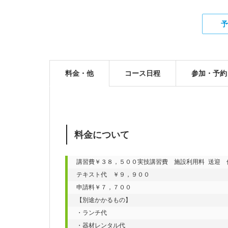
予
料金・他
コース日程
参加・予約
料金について
講習費￥３８，５００実技講習費　施設利用料 送迎　保
テキスト代　￥９，９００

申請料￥７，７００

【別途かかるもの】

・ランチ代

・器材レンタル代
