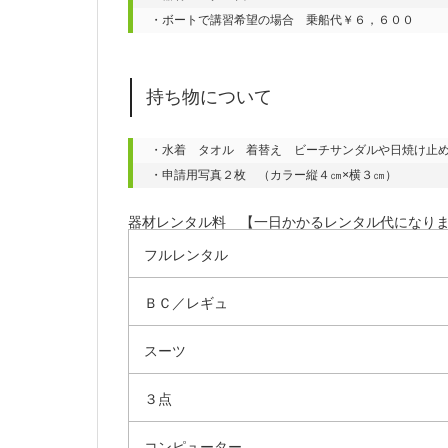
・ボートで講習希望の場合　乗船代￥６，６００
持ち物について
・水着　タオル　着替え　ビーチサンダルや日焼け止め
・申請用写真２枚　（カラー縦４㎝×横３㎝）
器材レンタル料 【一日かかるレンタル代になり
フルレンタル
ＢＣ／レギュ
スーツ
３点
コンピューター