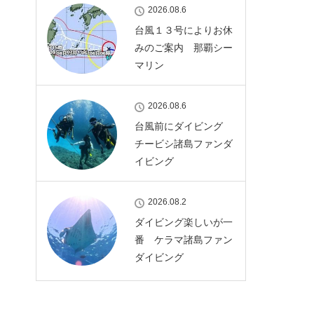
2026.08.6
台風１３号によりお休
みのご案内 那覇シー
マリン
2026.08.6
台風前にダイビング
チービシ諸島ファンダ
イビング
2026.08.2
ダイビング楽しいが一
番 ケラマ諸島ファン
ダイビング
2026/9
火
水
木
金
土
日
月
1
2
3
4
5