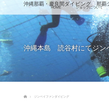
沖縄那覇・慶良間ダイビング 那覇
HOME
ショップについて
沖縄本島 読谷村にてジン
ホーム
ジンベイファンダイビング