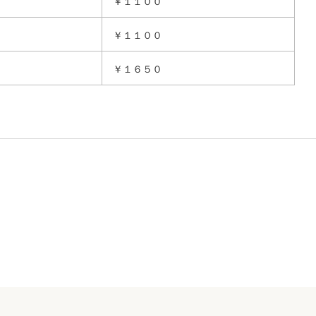
￥１１００
￥１１００
￥１６５０