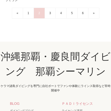
«
1
2
3
4
5
6
»
沖縄那覇・慶良間ダイビ
ング 那覇シーマリン
ケラマ諸島ダイビングを専門に自社ボートでファンや体験にラインス取得など常時
開催中
BLOG
ＰＡＤＩライセンス
ダイビングブログ
ライセンス講習