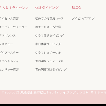
ＰＡＤＩライセンス
体験ダイビング
BLOG
ライセンス講習
初めての方専用コース
ダイビングブログ
オープン・ウォーター
ホエールスイム沖縄
アドヴァンス
ケラマ体験ダイビング
レスキュー
半日体験ダイビング
ダイブマスター
ケラマシュノーケル
スペシャルティ
青の洞窟シュノーケル
エンリッチ講習
青の洞窟体験ダイビング
〒900-0032 沖縄県那覇市松山1-26-17 ライジングサン１F
０９８－