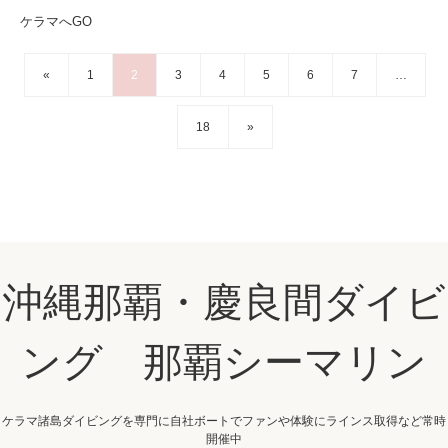
ケラマへGO
«
1
2
3
4
5
6
7
…
18
»
沖縄那覇・慶良間ダイビ
ング 那覇シーマリン
ケラマ諸島ダイビングを専門に自社ボートでファンや体験にラインス取得など常時
開催中