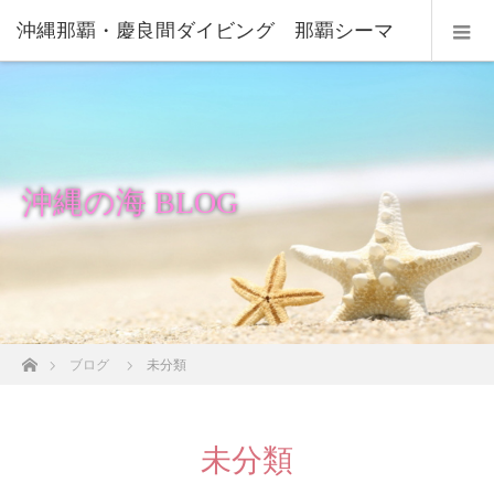
沖縄那覇・慶良間ダイビング 那覇シーマ
リン
沖縄の海 BLOG
ホーム
ブログ
未分類
未分類