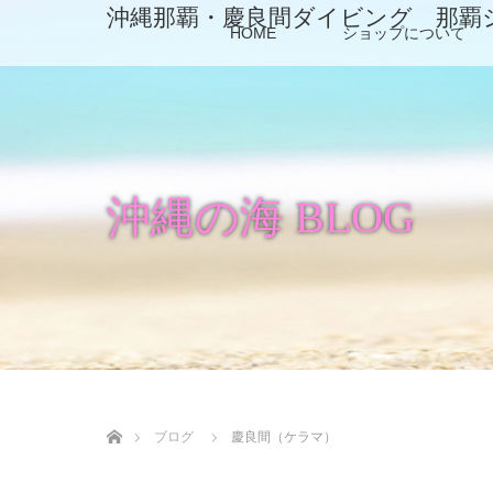
沖縄那覇・慶良間ダイビング 那覇
HOME
ショップについて
沖縄の海 BLOG
ホーム
ブログ
慶良間（ケラマ）