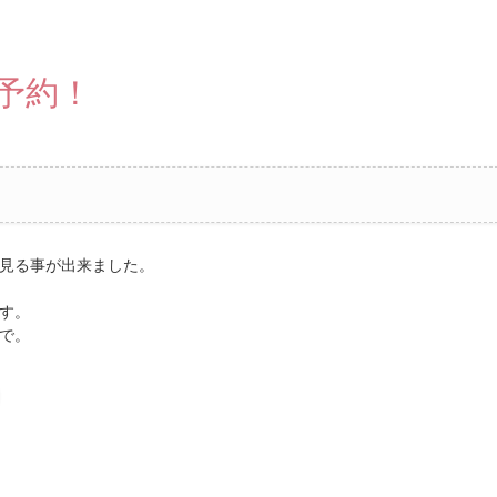
ム予約！
見る事が出来ました。
す。
で。