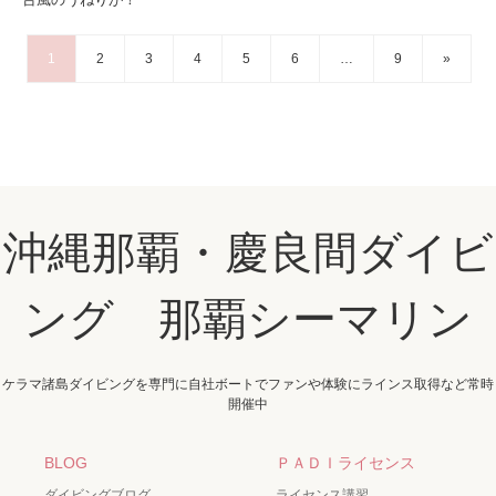
1
2
3
4
5
6
…
9
»
沖縄那覇・慶良間ダイビ
ング 那覇シーマリン
ケラマ諸島ダイビングを専門に自社ボートでファンや体験にラインス取得など常時
開催中
BLOG
ＰＡＤＩライセンス
ダイビングブログ
ライセンス講習