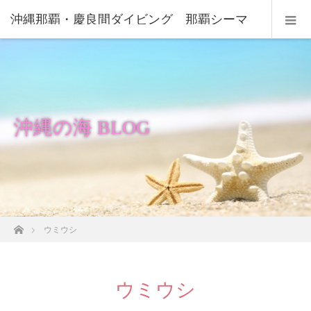
沖縄那覇・慶良間ダイビング 那覇シーマ
リン
沖縄の海 BLOG
ホーム
ウミウシ
ウミウシ