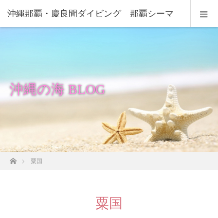
沖縄那覇・慶良間ダイビング 那覇シーマ
リン
沖縄の海 BLOG
ホーム
粟国
粟国