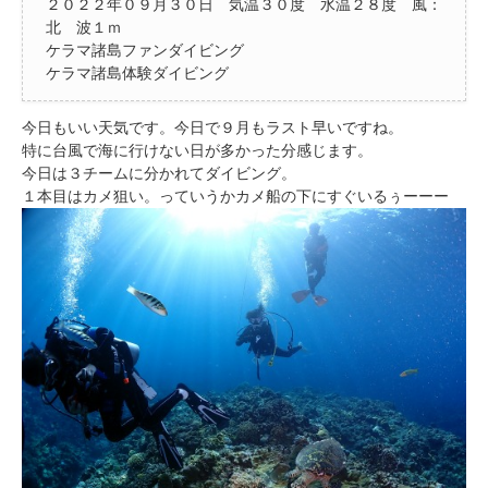
２０２２年０９月３０日 気温３０度 水温２８度 風：
北 波１ｍ
ケラマ諸島ファンダイビング
ケラマ諸島体験ダイビング
今日もいい天気です。今日で９月もラスト早いですね。
特に台風で海に行けない日が多かった分感じます。
今日は３チームに分かれてダイビング。
１本目はカメ狙い。っていうかカメ船の下にすぐいるぅーーー