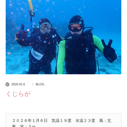
2026.01.6
BLOG
くじらが
２０２６年１月６日 気温１９度 水温２３度 風：北
東 波：３ｍ