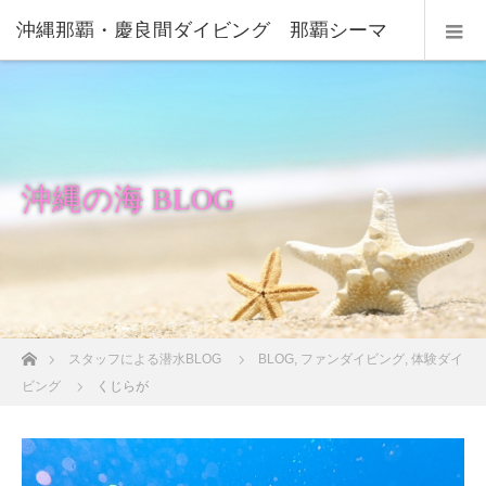
沖縄那覇・慶良間ダイビング 那覇シーマ
リン
沖縄の海 BLOG
ホーム
スタッフによる潜水BLOG
BLOG
,
ファンダイビング
,
体験ダイ
ビング
くじらが