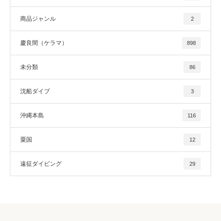
商品ジャンル
2
慶良間（ケラマ）
898
未分類
86
沈船ダイブ
3
沖縄本島
116
粟国
12
遠征ダイビング
29