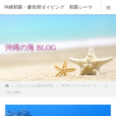
沖縄那覇・慶良間ダイビング 那覇シーマ
リン
沖縄の海 BLOG
ホーム
スタッフによる潜水BLOG
BLOG
,
ファンダイビング
し
っかり波が