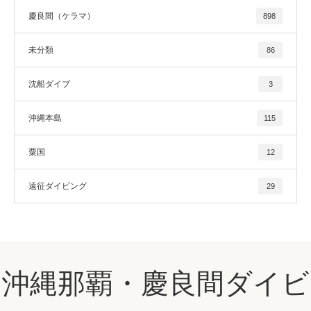
慶良間（ケラマ）
898
未分類
86
沈船ダイブ
3
沖縄本島
115
粟国
12
遠征ダイビング
29
沖縄那覇・慶良間ダイビ