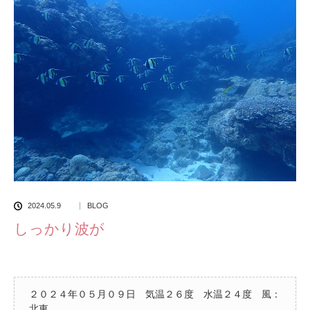
2024.05.9
BLOG
しっかり波が
２０２４年０５月０９日 気温２６度 水温２４度 風：
北東