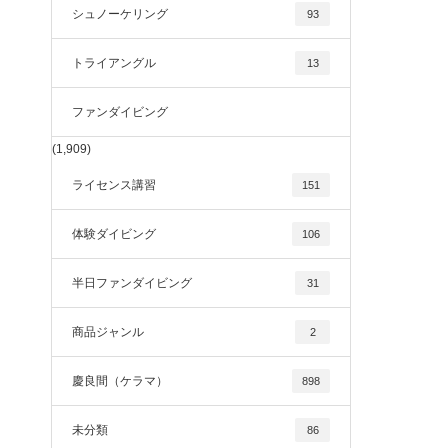
シュノーケリング
93
トライアングル
13
ファンダイビング
(1,909)
ライセンス講習
151
体験ダイビング
106
半日ファンダイビング
31
商品ジャンル
2
慶良間（ケラマ）
898
未分類
86