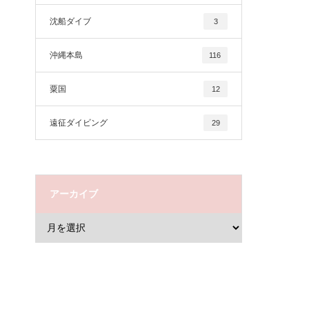
沈船ダイブ
3
沖縄本島
116
粟国
12
遠征ダイビング
29
アーカイブ