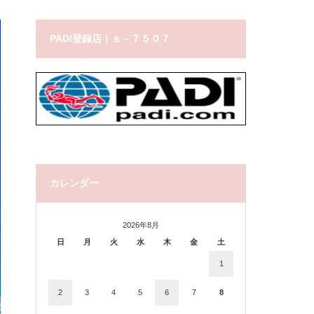
PADI登録店｜ｓ－７５０７
カレンダー
2026年8月
日
月
火
水
木
金
土
1
2
3
4
5
6
7
8