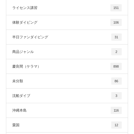
ライセンス講習
151
体験ダイビング
106
半日ファンダイビング
31
商品ジャンル
2
慶良間（ケラマ）
898
未分類
86
沈船ダイブ
3
沖縄本島
116
粟国
12