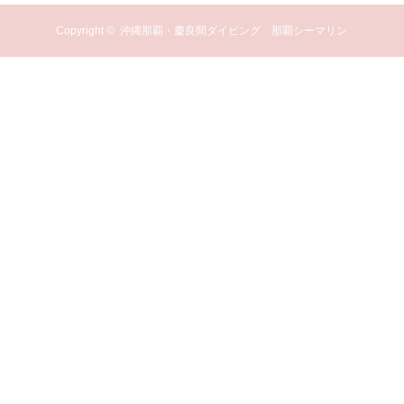
Copyright ©
沖縄那覇・慶良間ダイビング 那覇シーマリン