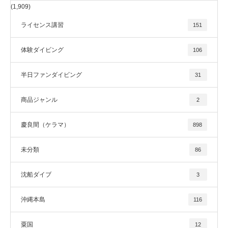
(1,909)
ライセンス講習
151
体験ダイビング
106
半日ファンダイビング
31
商品ジャンル
2
慶良間（ケラマ）
898
未分類
86
沈船ダイブ
3
沖縄本島
116
粟国
12