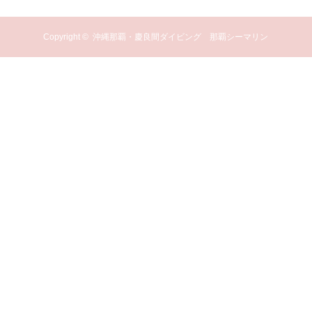
Copyright ©
沖縄那覇・慶良間ダイビング 那覇シーマリン