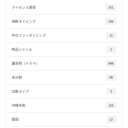
ライセンス講習
151
体験ダイビング
106
半日ファンダイビング
31
商品ジャンル
2
慶良間（ケラマ）
898
未分類
86
沈船ダイブ
3
沖縄本島
116
粟国
12