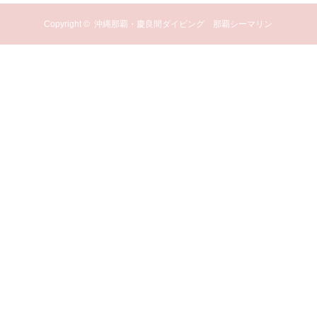
Copyright ©
沖縄那覇・慶良間ダイビング 那覇シーマリン