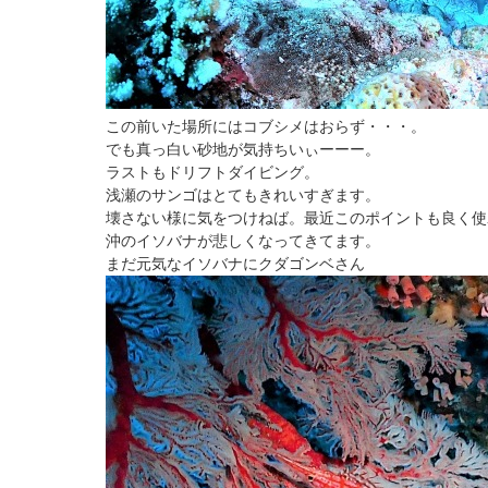
この前いた場所にはコブシメはおらず・・・。
でも真っ白い砂地が気持ちいぃーーー。
ラストもドリフトダイビング。
浅瀬のサンゴはとてもきれいすぎます。
壊さない様に気をつけねば。最近このポイントも良く使
沖のイソバナが悲しくなってきてます。
まだ元気なイソバナにクダゴンベさん