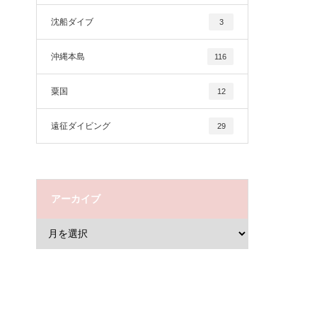
沈船ダイブ
3
沖縄本島
116
粟国
12
遠征ダイビング
29
アーカイブ