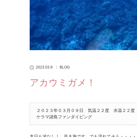
2023.03.9
BLOG
アカウミガメ！
２０２３年０３月０９日 気温２２度 水温２２度
ケラマ諸島ファンダイビング
本日も波なし！ 良き海です。でも流れてそう・・・・