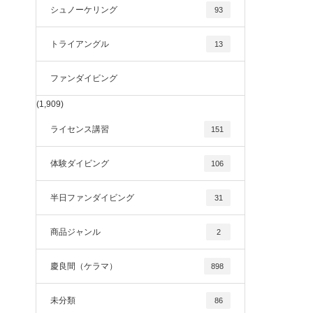
シュノーケリング
93
トライアングル
13
ファンダイビング
(1,909)
ライセンス講習
151
体験ダイビング
106
半日ファンダイビング
31
商品ジャンル
2
慶良間（ケラマ）
898
未分類
86