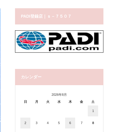
PADI登録店｜ｓ－７５０７
カレンダー
2026年8月
日
月
火
水
木
金
土
1
2
3
4
5
6
7
8