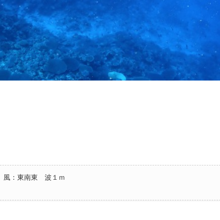
 風：東南東 波１ｍ
。