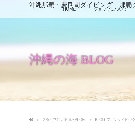
沖縄那覇・慶良間ダイビング 那覇
HOME
ショップについて
沖縄の海 BLOG
ホーム
スタッフによる潜水BLOG
BLOG
,
ファンダイビン