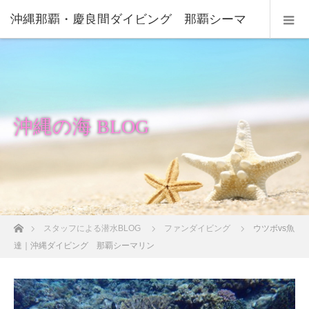
沖縄那覇・慶良間ダイビング 那覇シーマ
リン
沖縄の海 BLOG
ホーム
スタッフによる潜水BLOG
ファンダイビング
ウツボvs魚
達｜沖縄ダイビング 那覇シーマリン