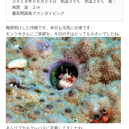
２０１８年０６月２４日 気温３０℃ 水温２６℃ 風：
南西 波：２ｍ
慶良間諸島ファンダイビング
梅雨明けした沖縄です。本日も元気に出港です。
モンツキさんにご挨拶を。今日の子はとっても小さいでしたね。
ネムリブカもクレパスに定着してましたね。