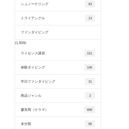
シュノーケリング
93
トライアングル
13
ファンダイビング
(1,909)
ライセンス講習
151
体験ダイビング
106
半日ファンダイビング
31
商品ジャンル
2
慶良間（ケラマ）
898
未分類
86