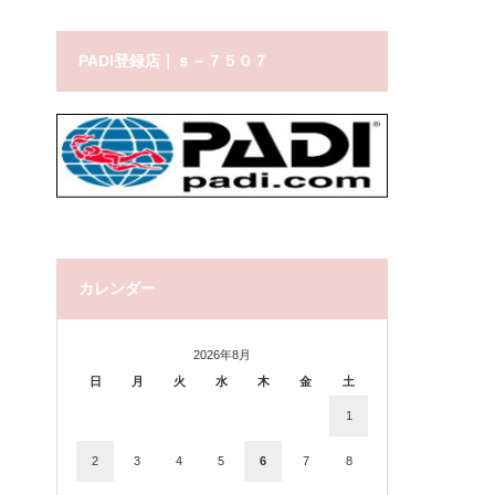
PADI登録店｜ｓ－７５０７
カレンダー
2026年8月
日
月
火
水
木
金
土
1
2
3
4
5
6
7
8