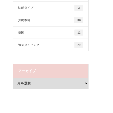
沈船ダイブ
3
沖縄本島
116
粟国
12
遠征ダイビング
29
アーカイブ