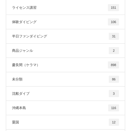
ライセンス講習
151
体験ダイビング
106
半日ファンダイビング
31
商品ジャンル
2
慶良間（ケラマ）
898
未分類
86
沈船ダイブ
3
沖縄本島
116
粟国
12