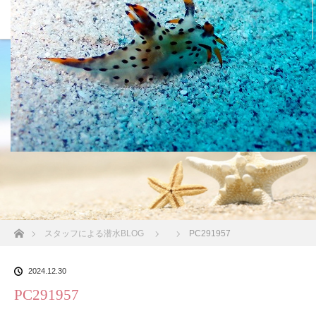
沖縄の海 BLOG
ホーム
スタッフによる潜水BLOG
PC291957
2024.12.30
PC291957