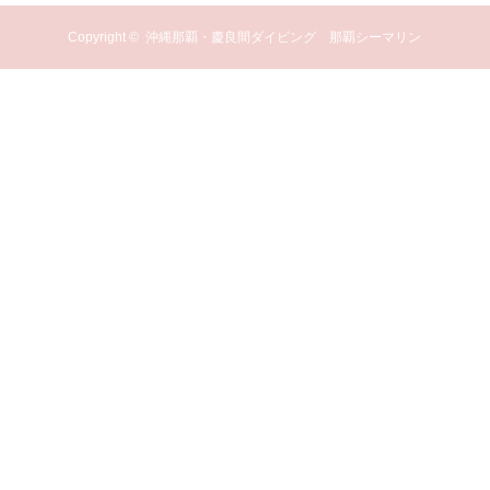
Copyright ©
沖縄那覇・慶良間ダイビング 那覇シーマリン