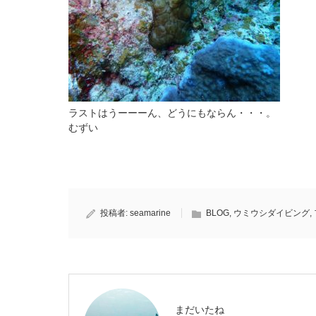
ラストはうーーーん、どうにもならん・・・。
むずい
投稿者:
seamarine
BLOG
,
ウミウシダイビング
,
まだいたね