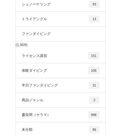
シュノーケリング
93
トライアングル
13
ファンダイビング
(1,909)
ライセンス講習
151
体験ダイビング
106
半日ファンダイビング
31
商品ジャンル
2
慶良間（ケラマ）
898
未分類
86