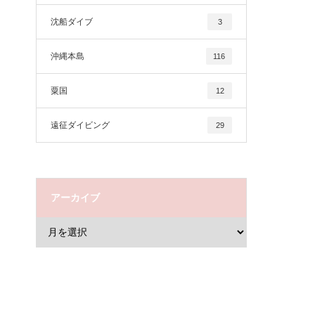
沈船ダイブ
3
沖縄本島
116
粟国
12
遠征ダイビング
29
アーカイブ