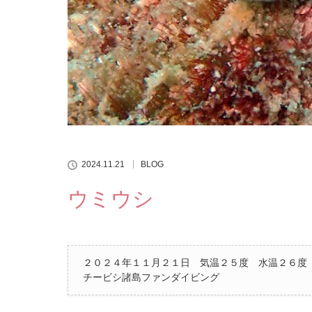
2024.11.21
BLOG
ウミウシ
２０２４年１１月２１日 気温２５度 水温２６度
チービシ諸島ファンダイビング