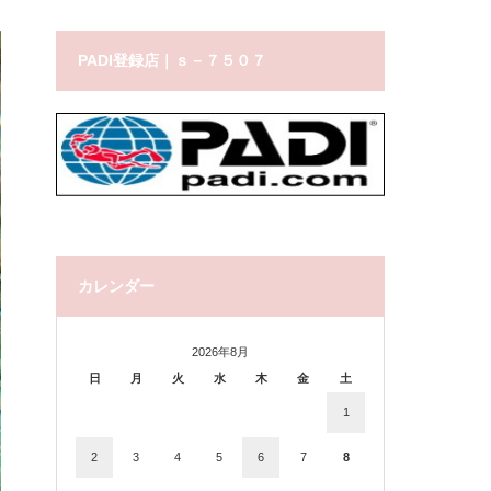
PADI登録店｜ｓ－７５０７
カレンダー
2026年8月
日
月
火
水
木
金
土
1
2
3
4
5
6
7
8