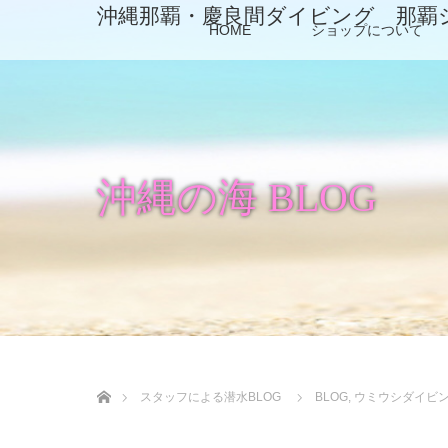
沖縄那覇・慶良間ダイビング 那覇
HOME
ショップについて
沖縄の海 BLOG
ホーム
スタッフによる潜水BLOG
BLOG
,
ウミウシダイビ