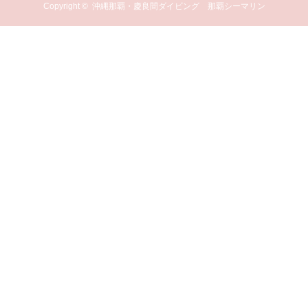
Copyright ©
沖縄那覇・慶良間ダイビング 那覇シーマリン