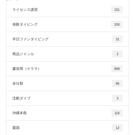
ライセンス講習
151
体験ダイビング
106
半日ファンダイビング
31
商品ジャンル
2
慶良間（ケラマ）
898
未分類
86
沈船ダイブ
3
沖縄本島
116
粟国
12