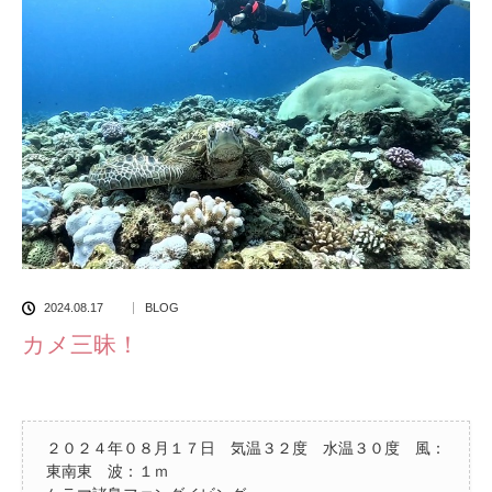
2024.08.17
BLOG
カメ三昧！
２０２４年０８月１７日 気温３２度 水温３０度 風：
東南東 波：１ｍ