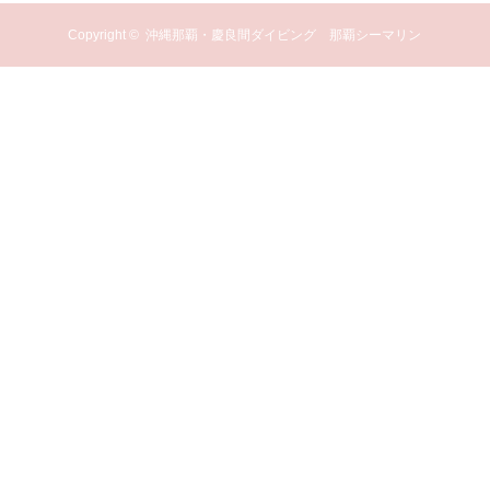
Copyright ©
沖縄那覇・慶良間ダイビング 那覇シーマリン