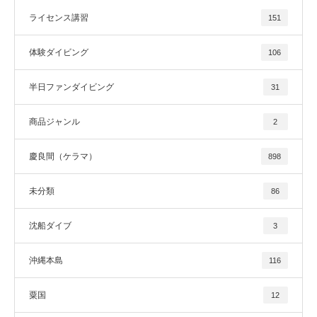
ライセンス講習
151
体験ダイビング
106
半日ファンダイビング
31
商品ジャンル
2
慶良間（ケラマ）
898
未分類
86
沈船ダイブ
3
沖縄本島
116
粟国
12