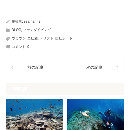
投稿者:
seamarine
BLOG
,
ファンダイビング
ウミウシ
,
エビ類
,
ドリフト
,
自社ボート
コメント:
0
前の記事
次の記事
関連記事