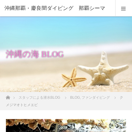
沖縄那覇・慶良間ダイビング 那覇シーマ
リン
沖縄の海 BLOG
ホーム
スタッフによる潜水BLOG
BLOG
,
ファンダイビング
ク
メジマオトヒメエビ