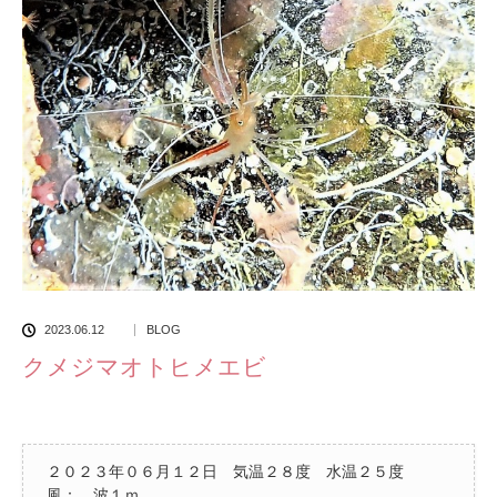
2023.06.12
BLOG
クメジマオトヒメエビ
２０２３年０６月１２日 気温２８度 水温２５度
風： 波１ｍ