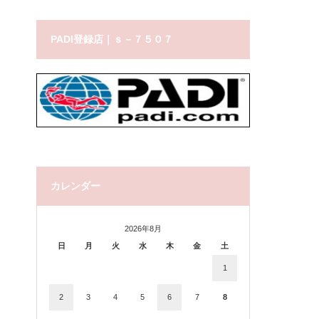
PADI登録店｜ｓ－７５０７
カレンダー
2026年8月
日
月
火
水
木
金
土
1
2
3
4
5
6
7
8