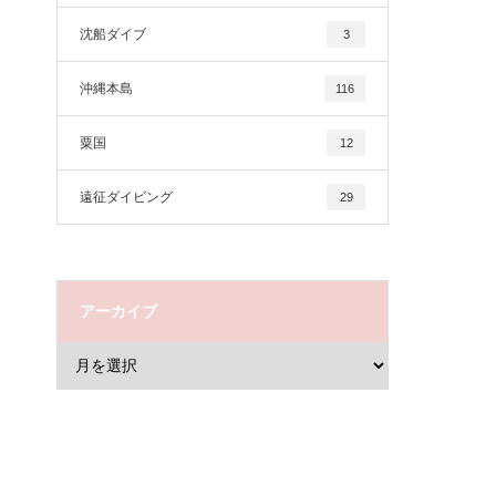
沈船ダイブ
3
沖縄本島
116
粟国
12
遠征ダイビング
29
アーカイブ