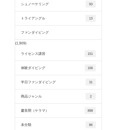
シュノーケリング
93
トライアングル
13
ファンダイビング
(1,909)
ライセンス講習
151
体験ダイビング
106
半日ファンダイビング
31
商品ジャンル
2
慶良間（ケラマ）
898
未分類
86