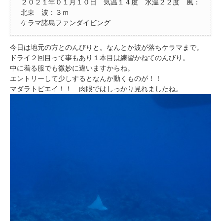
２０２１年０１月１０日 気温１４度 水温２２度 風：
北東 波：３ｍ
ケラマ諸島ファンダイビング
今日は地元の方とのんびりと。なんとか波が落ちケラマまで。
ドライ２回目って事もあり１本目は練習かねてのんびり。
中に着る服でも微妙に違いますからね。
エントリーして少しするとなんか動くものが！！
マダラトビエイ！！ 肉眼ではしっかり見れましたね。