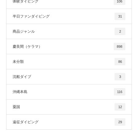
体験ダイビング
106
半日ファンダイビング
31
商品ジャンル
2
慶良間（ケラマ）
898
未分類
86
沈船ダイブ
3
沖縄本島
116
粟国
12
遠征ダイビング
29