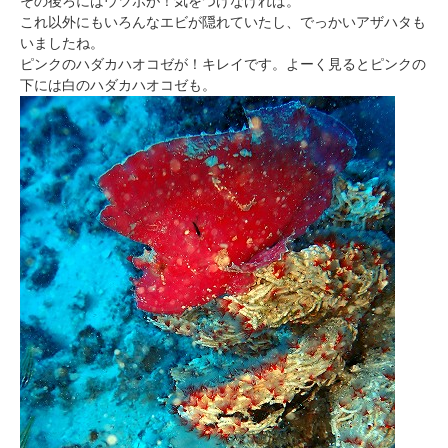
その後ろにはウツボが！気をつけなければ。
これ以外にもいろんなエビが隠れていたし、でっかいアザハタも
いましたね。
ピンクのハダカハオコゼが！キレイです。よーく見るとピンクの
下には白のハダカハオコゼも。