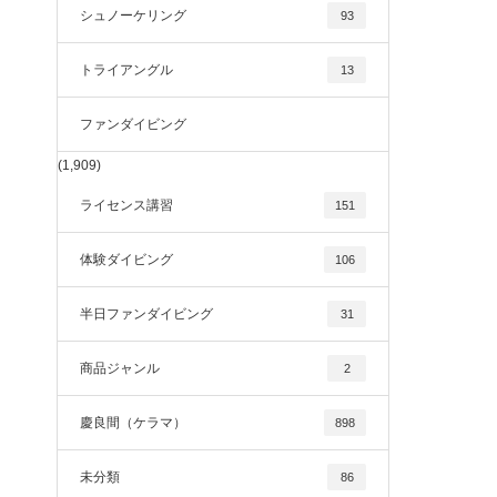
シュノーケリング
93
トライアングル
13
ファンダイビング
(1,909)
ライセンス講習
151
体験ダイビング
106
半日ファンダイビング
31
商品ジャンル
2
慶良間（ケラマ）
898
未分類
86