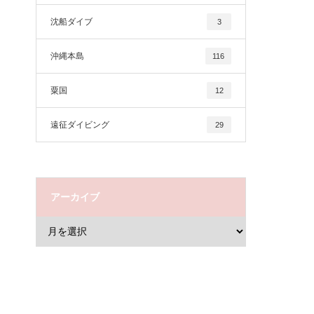
沈船ダイブ
3
沖縄本島
116
粟国
12
遠征ダイビング
29
アーカイブ