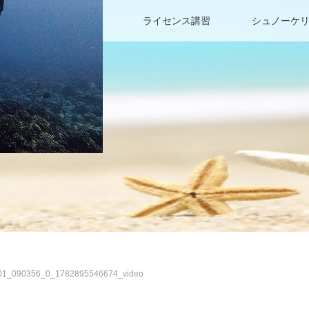
ファンダイビング
ライセンス講習
シュノーケ
01_090356_0_1782895546674_video