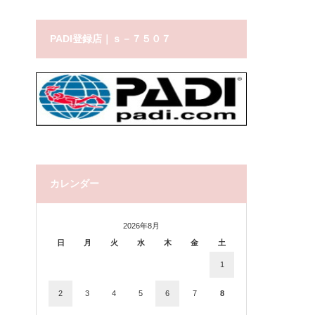
PADI登録店｜ｓ－７５０７
カレンダー
2026年8月
日
月
火
水
木
金
土
1
2
3
4
5
6
7
8