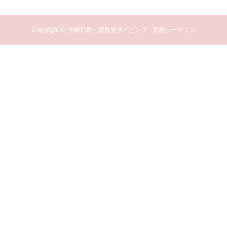
Copyright ©
沖縄那覇・慶良間ダイビング 那覇シーマリン