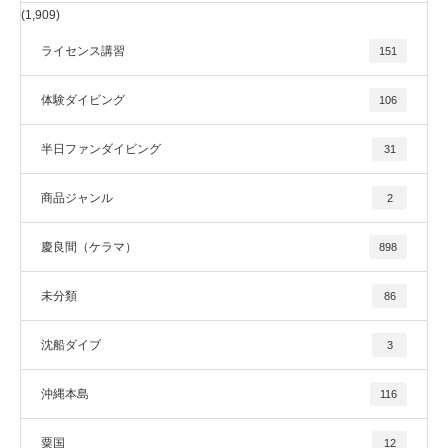
(1,909)
ライセンス講習
151
体験ダイビング
106
半日ファンダイビング
31
商品ジャンル
2
慶良間（ケラマ）
898
未分類
86
沈船ダイブ
3
沖縄本島
116
粟国
12