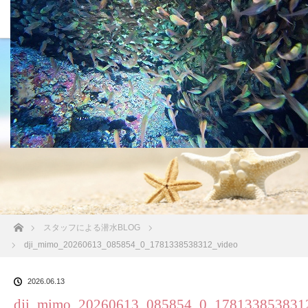
沖縄の海 BLOG
ホーム
スタッフによる潜水BLOG
dji_mimo_20260613_085854_0_1781338538312_video
2026.06.13
dji_mimo_20260613_085854_0_178133853831