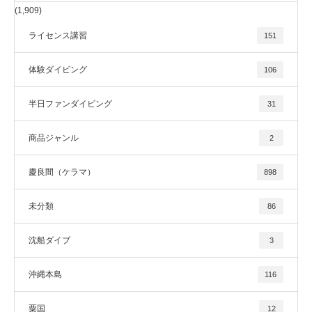
(1,909)
ライセンス講習
151
体験ダイビング
106
半日ファンダイビング
31
商品ジャンル
2
慶良間（ケラマ）
898
未分類
86
沈船ダイブ
3
沖縄本島
116
粟国
12