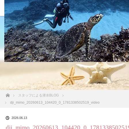
沖縄の海 BLOG
ホーム
スタッフによる潜水BLOG
dji_mimo_20260613_104420_0_1781338502519_video
2026.06.13
dji_mimo_20260613_104420_0_178133850251