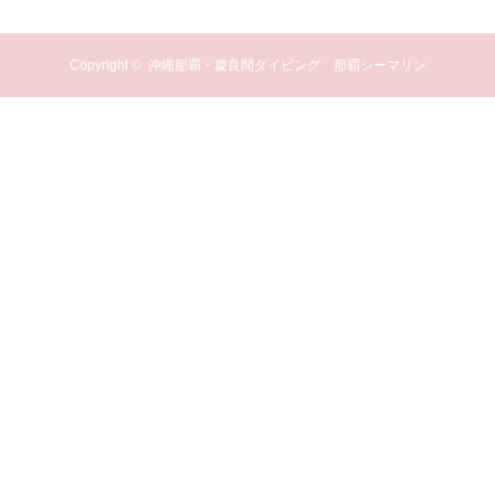
Copyright ©
沖縄那覇・慶良間ダイビング 那覇シーマリン