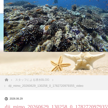
沖縄の海 BLOG
ホーム
スタッフによる潜水BLOG
dji_mimo_20260629_130258_0_1782720979355_video
2026.06.29
dji_mimo_20260629_130258_0_178272097935