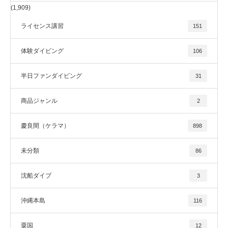
(1,909)
ライセンス講習
151
体験ダイビング
106
半日ファンダイビング
31
商品ジャンル
2
慶良間（ケラマ）
898
未分類
86
沈船ダイブ
3
沖縄本島
116
粟国
12