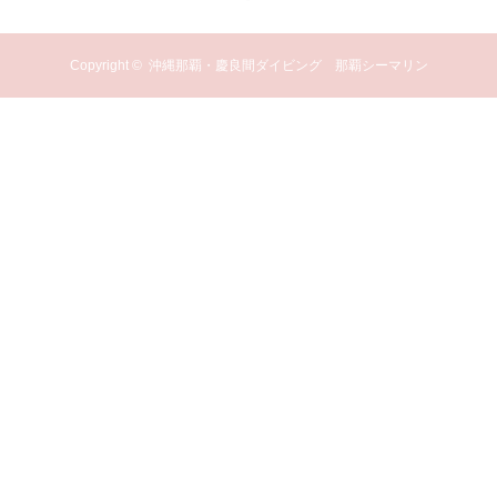
Copyright ©
沖縄那覇・慶良間ダイビング 那覇シーマリン