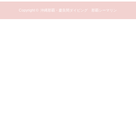
Copyright ©
沖縄那覇・慶良間ダイビング 那覇シーマリン