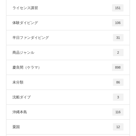
ライセンス講習
151
体験ダイビング
106
半日ファンダイビング
31
商品ジャンル
2
慶良間（ケラマ）
898
未分類
86
沈船ダイブ
3
沖縄本島
116
粟国
12