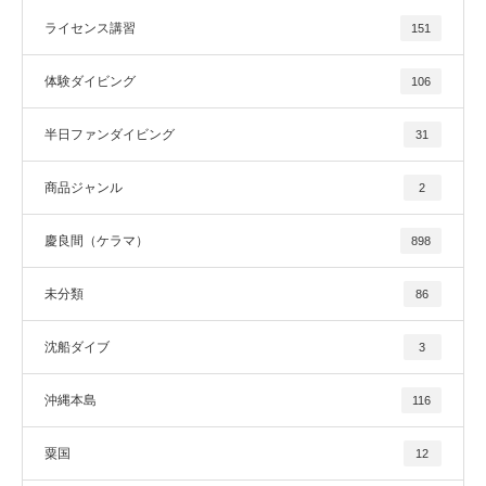
ライセンス講習
151
体験ダイビング
106
半日ファンダイビング
31
商品ジャンル
2
慶良間（ケラマ）
898
未分類
86
沈船ダイブ
3
沖縄本島
116
粟国
12