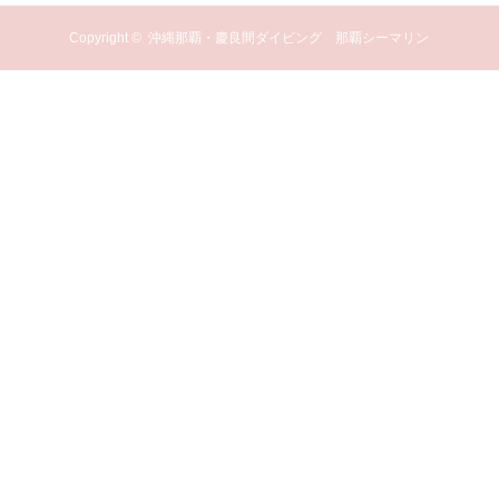
Copyright ©
沖縄那覇・慶良間ダイビング 那覇シーマリン