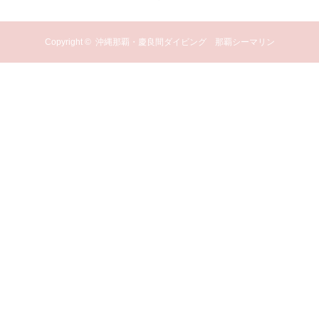
Copyright ©
沖縄那覇・慶良間ダイビング 那覇シーマリン