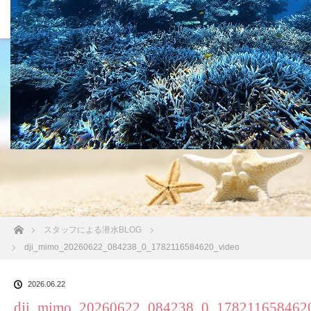
沖縄の海 BLOG
ホーム
スタッフによる潜水BLOG
dji_mimo_20260622_084238_0_1782116584620_video
2026.06.22
dji_mimo_20260622_084238_0_178211658462