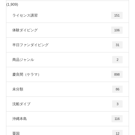
(1,909)
ライセンス講習
151
体験ダイビング
106
半日ファンダイビング
31
商品ジャンル
2
慶良間（ケラマ）
898
未分類
86
沈船ダイブ
3
沖縄本島
116
粟国
12