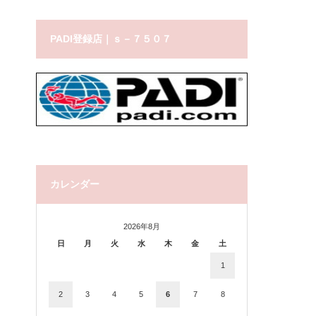
PADI登録店｜ｓ－７５０７
カレンダー
2026年8月
日
月
火
水
木
金
土
1
2
3
4
5
6
7
8