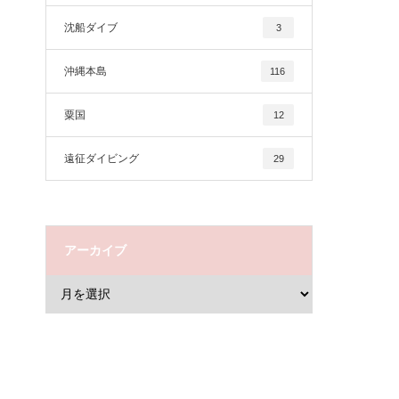
沈船ダイブ
3
沖縄本島
116
粟国
12
遠征ダイビング
29
アーカイブ