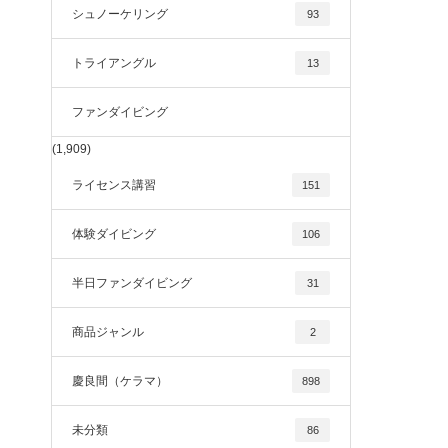
シュノーケリング
93
トライアングル
13
ファンダイビング
(1,909)
ライセンス講習
151
体験ダイビング
106
半日ファンダイビング
31
商品ジャンル
2
慶良間（ケラマ）
898
未分類
86