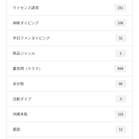
ライセンス講習
151
体験ダイビング
106
半日ファンダイビング
31
商品ジャンル
2
慶良間（ケラマ）
898
未分類
86
沈船ダイブ
3
沖縄本島
116
粟国
12