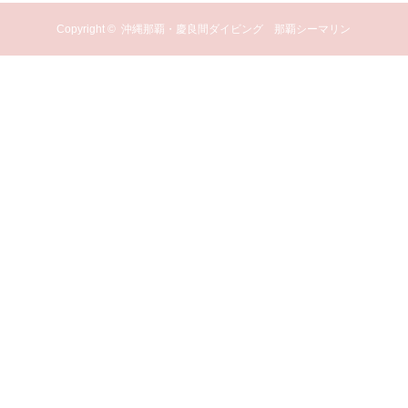
Copyright ©
沖縄那覇・慶良間ダイビング 那覇シーマリン