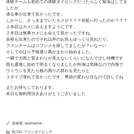
体験チームも初めての体験ダイビングだったらしく緊張はしてま
したが
潜る事が出来て良かったです。
しかーし、さっきまでいたカメが？？？何処へ行ったのか？？？
２本目はカメに会えますようにです。
２本目は無事カメにも会えて良かったですね。
余裕も出来たのでそれ以外のお魚もゆっくり見れたり。
ファンチームはコブシメを探してましたが？いなーい
そしてやはり予報通り風がまわり始めました。
一瞬で大雨と雷まわりが見えないくらいになんで少し待機です
雨も通過し始めて明るくなりましたが外海は危険なので内海で
ウミウシを見たり根の周りの群れを見たりと
３ダイブ潜れて良かったです。季節の変わり目なので許してね
またお待ちしております。
本日も御利用頂きありがとうございました
投稿者:
seamarine
BLOG
,
ファンダイビング