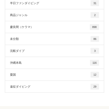
半日ファンダイビング
31
商品ジャンル
2
慶良間（ケラマ）
898
未分類
86
沈船ダイブ
3
沖縄本島
116
粟国
12
遠征ダイビング
29