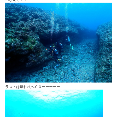
ラストは離れ根へＧＯーーーーー！