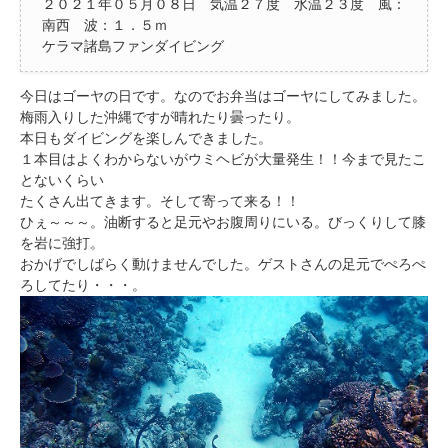
２０２１年０５月０８日 気温２７度 水温２３度 風：
南西 波：１．５ｍ
ケラマ諸島ファンダイビング
今日はゴーヤの日です。なのでお弁当はゴーヤにしてみました。
梅雨入りした沖縄ですが晴れたり曇ったり。
本日もダイビングを楽しんできました。
１本目はよくわからないがウミヘビが大量発生！！今まで見たこ
とないくらい
たくさん出てきます。そして寄って来る！！
ひぇ～～～。油断すると足元やお腹周りにいる。びっくりして膝
を岩に強打。
おかげでしばらく動けませんでした。ゲストさんの足元でぺろぺ
ろしてたり・・・。