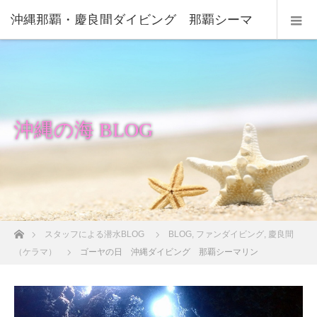
沖縄那覇・慶良間ダイビング 那覇シーマ
リン
沖縄の海 BLOG
ホーム
スタッフによる潜水BLOG
BLOG
,
ファンダイビング
,
慶良間
（ケラマ）
ゴーヤの日 沖縄ダイビング 那覇シーマリン