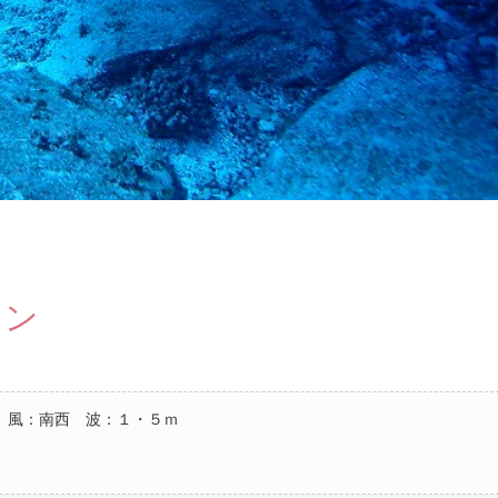
ァン
 風：南西 波：１・５ｍ