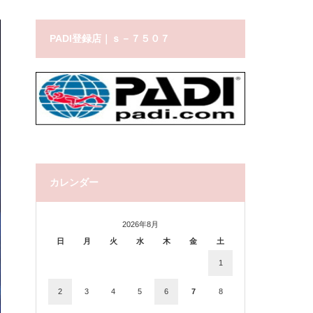
PADI登録店｜ｓ－７５０７
カレンダー
2026年8月
日
月
火
水
木
金
土
1
2
3
4
5
6
7
8