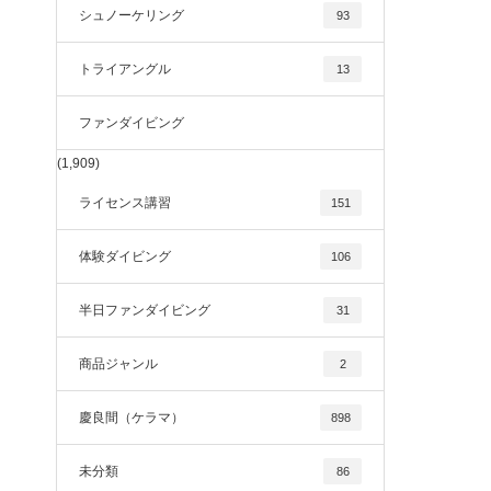
シュノーケリング
93
トライアングル
13
ファンダイビング
(1,909)
ライセンス講習
151
体験ダイビング
106
半日ファンダイビング
31
商品ジャンル
2
慶良間（ケラマ）
898
未分類
86