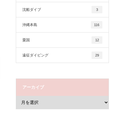
沈船ダイブ
3
沖縄本島
116
粟国
12
遠征ダイビング
29
アーカイブ