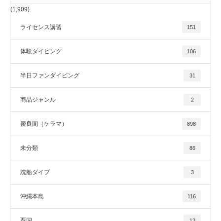
(1,909)
ライセンス講習
151
体験ダイビング
106
半日ファンダイビング
31
商品ジャンル
2
慶良間（ケラマ）
898
未分類
86
沈船ダイブ
3
沖縄本島
116
粟国
12