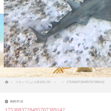
沖縄の海 BLOG
ホーム
スタッフによる潜水BLOG
1753083728495707389142
2025.07.21
1753083728495707389142