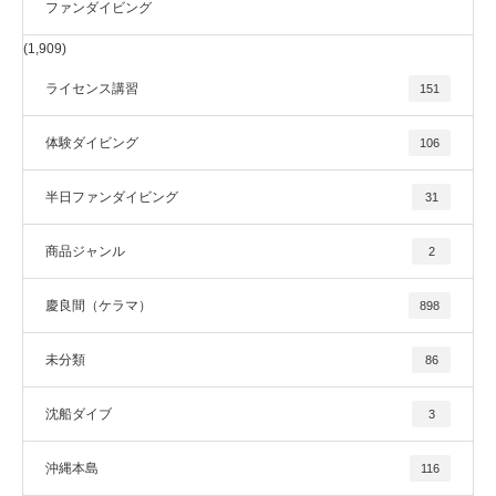
ファンダイビング
(1,909)
ライセンス講習
151
体験ダイビング
106
半日ファンダイビング
31
商品ジャンル
2
慶良間（ケラマ）
898
未分類
86
沈船ダイブ
3
沖縄本島
116