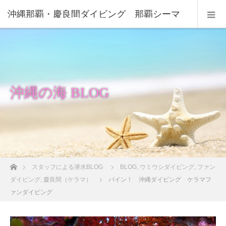
沖縄那覇・慶良間ダイビング 那覇シーマ
リン
沖縄の海 BLOG
ホーム
スタッフによる潜水BLOG
BLOG
,
ウミウシダイビング
,
ファン
ダイビング
,
慶良間（ケラマ）
パイン！ 沖縄ダイビング ケラマフ
ァンダイビング