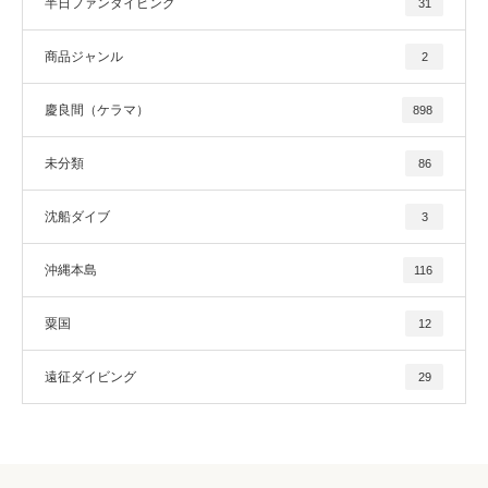
半日ファンダイビング
31
商品ジャンル
2
慶良間（ケラマ）
898
未分類
86
沈船ダイブ
3
沖縄本島
116
粟国
12
遠征ダイビング
29