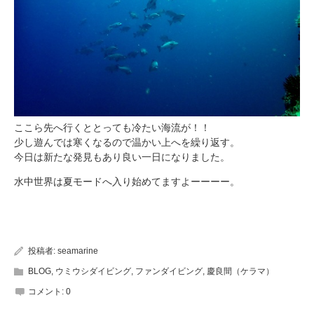
ここら先へ行くととっても冷たい海流が！！
少し遊んでは寒くなるので温かい上へを繰り返す。
今日は新たな発見もあり良い一日になりました。
水中世界は夏モードへ入り始めてますよーーーー。
投稿者:
seamarine
BLOG
,
ウミウシダイビング
,
ファンダイビング
,
慶良間（ケラマ）
コメント:
0