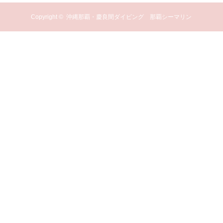
Copyright ©
沖縄那覇・慶良間ダイビング 那覇シーマリン