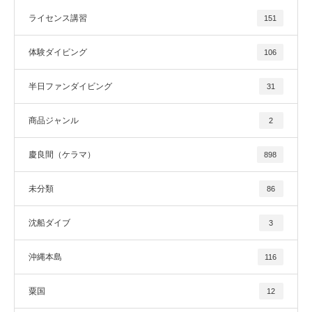
ライセンス講習
151
体験ダイビング
106
半日ファンダイビング
31
商品ジャンル
2
慶良間（ケラマ）
898
未分類
86
沈船ダイブ
3
沖縄本島
116
粟国
12