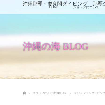
沖縄那覇・慶良間ダイビング 那覇
HOME
ショップについて
沖縄の海 BLOG
ホーム
スタッフによる潜水BLOG
BLOG
,
ファンダイビン