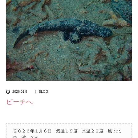
2026.01.8
BLOG
ビーチへ
２０２６年１月８日 気温１９度 水温２２度 風：北
東 波：３ｍ