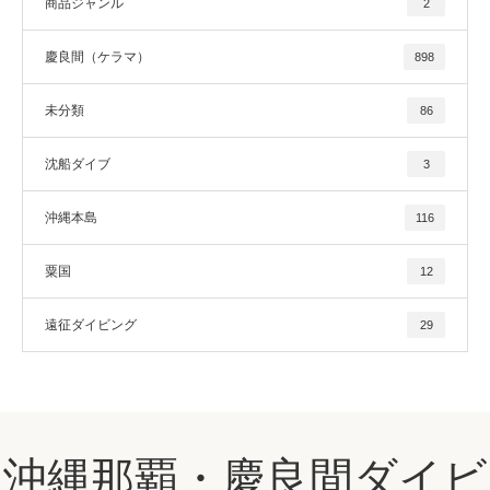
商品ジャンル
2
慶良間（ケラマ）
898
未分類
86
沈船ダイブ
3
沖縄本島
116
粟国
12
遠征ダイビング
29
沖縄那覇・慶良間ダイビ