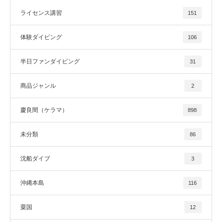
ライセンス講習
151
体験ダイビング
106
半日ファンダイビング
31
商品ジャンル
2
慶良間（ケラマ）
898
未分類
86
沈船ダイブ
3
沖縄本島
116
粟国
12