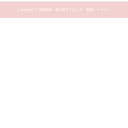
Copyright ©
沖縄那覇・慶良間ダイビング 那覇シーマリン