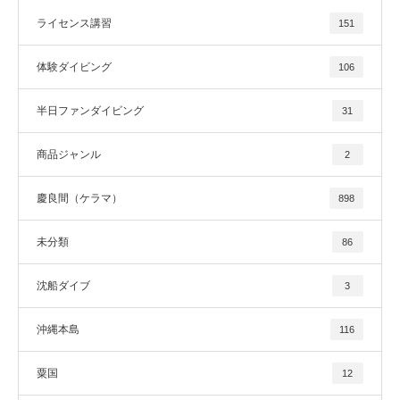
ライセンス講習
151
体験ダイビング
106
半日ファンダイビング
31
商品ジャンル
2
慶良間（ケラマ）
898
未分類
86
沈船ダイブ
3
沖縄本島
116
粟国
12