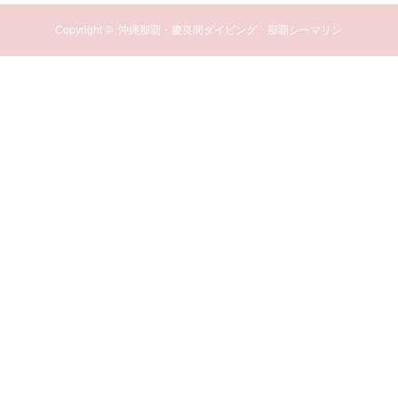
Copyright ©
沖縄那覇・慶良間ダイビング 那覇シーマリン