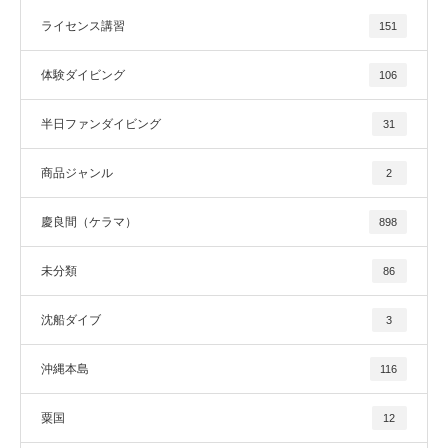
ライセンス講習
151
体験ダイビング
106
半日ファンダイビング
31
商品ジャンル
2
慶良間（ケラマ）
898
未分類
86
沈船ダイブ
3
沖縄本島
116
粟国
12