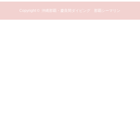
Copyright ©
沖縄那覇・慶良間ダイビング 那覇シーマリン